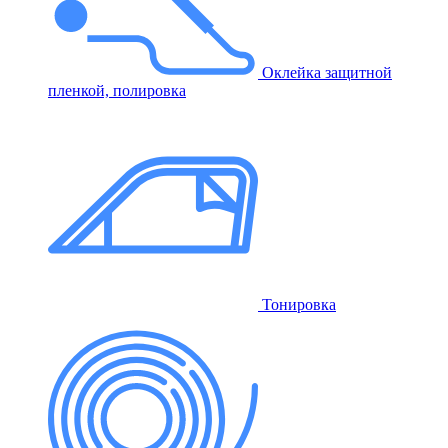
Оклейка защитной
пленкой, полировка
Тонировка