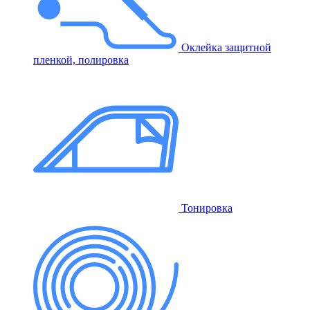
Оклейка защитной
пленкой, полировка
Тонировка