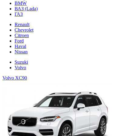
BMW
ВАЗ (Lada)
ГАЗ
Renault
Chevrolet
Citroen
Ford
Haval
Nissan
Suzuki
Volvo
Volvo XC90