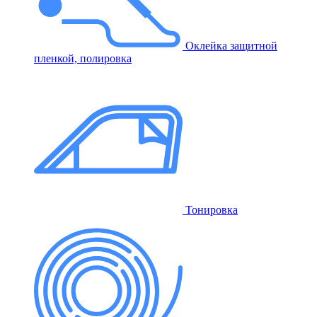
Оклейка защитной
пленкой, полировка
Тонировка