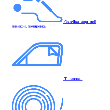
Оклейка защитной
пленкой, полировка
Тонировка